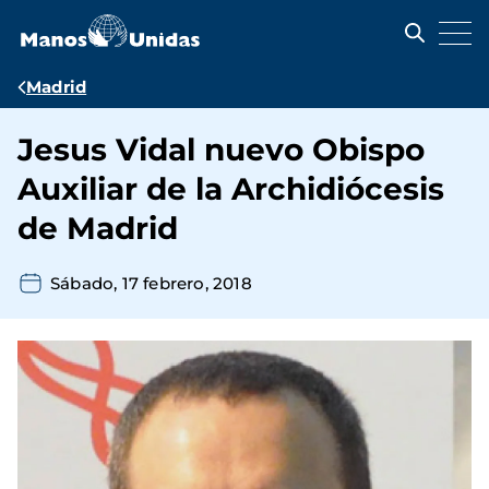
Pasar
al
contenido
principal
Ruta
Madrid
de
Jesus Vidal nuevo Obispo
navegación
Auxiliar de la Archidiócesis
de Madrid
Sábado, 17 febrero, 2018