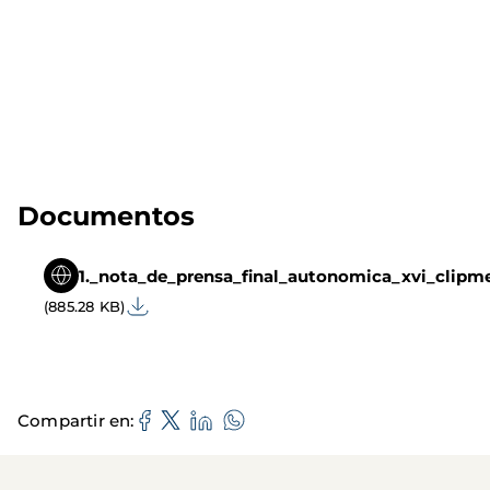
Documentos
1._nota_de_prensa_final_autonomica_xvi_clipme
(885.28 KB)
Compartir en