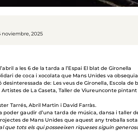
5 noviembre, 2025
’abril a les 6 de la tarda a l’Espai El blat de Gironella
idari de coca i xocolata que Mans Unides va obsequiar
ació desinteressada de: Les veus de Gironella, Escola de
, Artistes de La Caseta, Taller de Viureunconte pintan
er Tarrés, Abril Martin i David Farràs.
a poder gaudir d’una tarda de música, dansa i taller d
 projectes de Mans Unides que aquest any treballa sot
al que tots els qui posseeixen riqueses siguin generos