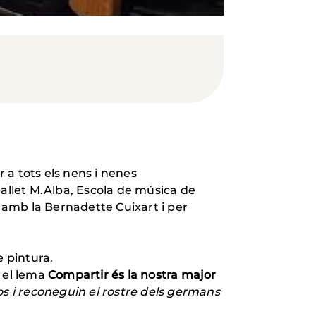
 a tots els nens i nenes
 ballet M.Alba, Escola de música de
t amb la Bernadette Cuixart i per
e pintura.
a el lema
Compartir és la nostra major
os i reconeguin el rostre dels germans