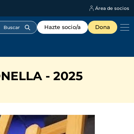
Área de socios
M
d
c
Menú
Hazte socio/a
Dona
d
de
us
destacados
cabecera
NELLA - 2025