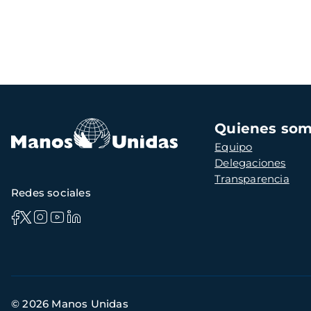
Navegación
Quienes so
principal
Equipo
Delegaciones
Transparencia
Redes sociales
Información
© 2026 Manos Unidas
de