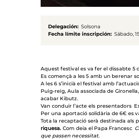
Delegación
Solsona
Fecha límite inscripción
Sábado, 1
Aquest festival es va fer el dissabte 5 d
Es començà a les 5 amb un berenar sol
A les 6 s’inicià el festival amb l’actu
Puig-reig, Aula associada de Gironella
acabar Kibutz.
Van conduir l’acte els presentadors Est
Per una aportació solidària de 6€ es v
Tota la recaptació serà destinada als
riquesa.
Com deia el Papa Francesc
C
que passen necessitat.