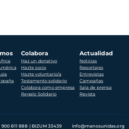
amos
Colabora
Actualidad
frica
Haz un donativo
Noticias
 América
Hazte socio
Reportajes
Asia
Hazte voluntario/a
Entrevistas
 España
Testamento solidario
Campañas
Colabora como empresa
Sala de prensa
Regalo Solidario
Revista
900 811 888
BIZUM 33439
info@manosunidas.org