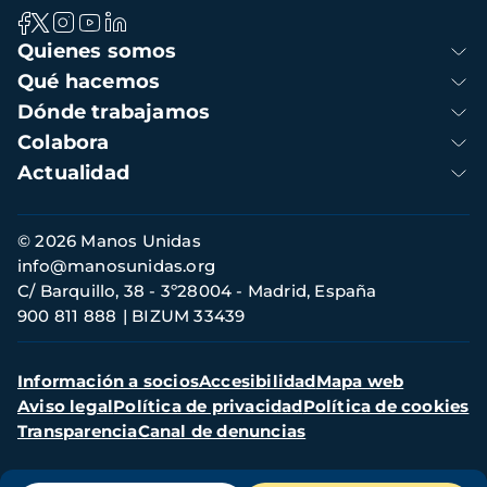
Navegación
Quienes somos
principal
Qué hacemos
Dónde trabajamos
Colabora
Actualidad
Información
© 2026 Manos Unidas
de
info@manosunidas.org
contacto
C/ Barquillo, 38 - 3º28004 - Madrid, España
900 811 888
BIZUM 33439
Menú
Información a socios
Accesibilidad
Mapa web
secundario
Aviso legal
Política de privacidad
Política de cookies
Transparencia
Canal de denuncias