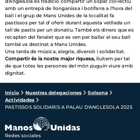
d'Anglesola és tradició compartir un sopar col·lectiu
amb un entrepà de llonganissa i botifarra a l’hora del
ball i el grup de Mans Unides de la localitat fa
pastissos per tal d' oferir durant aquesta vetllada un
tall de pastis per un donatiu. També els diners que es
recapten del fanalet que es ven per ballar el seu ball
també va destinat a Mans Unides.
Una tarda de música, alegria, diversió i solidaritat.
Compartir és la nostra major riquesa,
lluitem per tal
de que totes les persones del món puguin viure amb
dignitat.
Ruta
Inicio
Nuestras delegaciones
Solsona
Actividades
de
PASTISSOS SOLIDARIS A PALAU D'ANGLESOLA 2025
navegación
Redes sociales