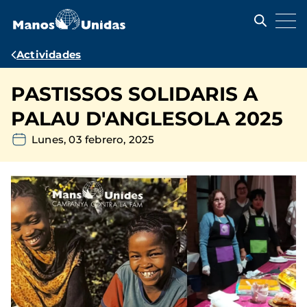
Pasar
al
contenido
principal
Ruta
Actividades
de
PASTISSOS SOLIDARIS A
navegación
PALAU D'ANGLESOLA 2025
Lunes, 03 febrero, 2025