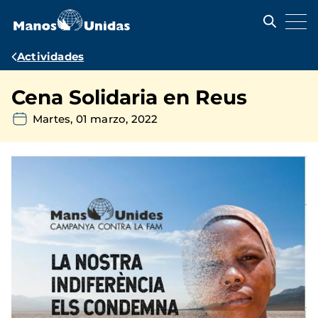
Pasar
al
contenido
principal
Ruta
Actividades
de
Cena Solidaria en Reus
navegación
Martes, 01 marzo, 2022