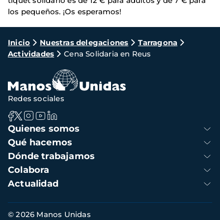
tiquet solidario es de 12 € para adultos y de 7 € para
los pequeños. ¡Os esperamos!
Ruta
Inicio
Nuestras delegaciones
Tarragona
Actividades
Cena Solidaria en Reus
de
navegación
Redes sociales
Navegación
Quienes somos
principal
Qué hacemos
Dónde trabajamos
Colabora
Actualidad
Información
© 2026 Manos Unidas