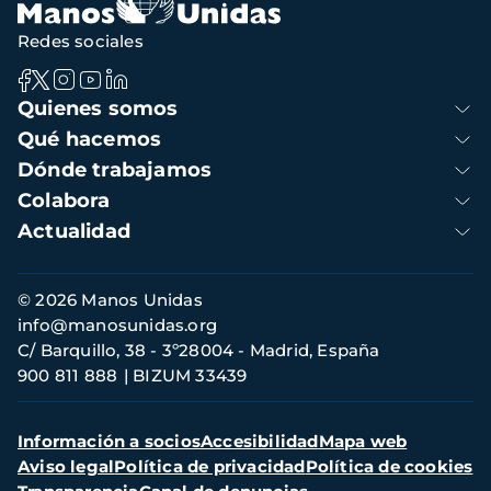
Redes sociales
Navegación
Quienes somos
principal
Qué hacemos
Dónde trabajamos
Colabora
Actualidad
Información
© 2026 Manos Unidas
de
info@manosunidas.org
contacto
C/ Barquillo, 38 - 3º28004 - Madrid, España
900 811 888
BIZUM 33439
Menú
Información a socios
Accesibilidad
Mapa web
secundario
Aviso legal
Política de privacidad
Política de cookies