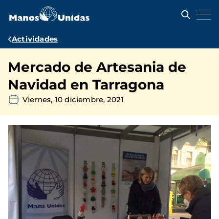
Pasar
al
contenido
principal
Ruta
Actividades
de
Mercado de Artesania de
navegación
Navidad en Tarragona
Viernes, 10 diciembre, 2021