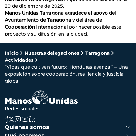
20 de diciembre de 2025.
Manos Unidas Tarragona
agradece el apoyo del
Ayuntamiento de Tarragona y del área de
Cooperación Internacional
por hacer posible este
proyecto y su difusión en la ciudad.
Ruta
Inicio
Nuestras delegaciones
Tarragona
Actividades
de
“Vidas que cultivan futuro: ¡Honduras avanza!” – Una
navegación
exposición sobre cooperación, resiliencia y justicia
global
Redes sociales
Navegación
Quienes somos
principal
Qué hacemos