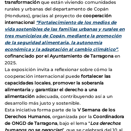
transformación
que están viviendo comunidades
rurales y urbanas del departamento de Copán
(Honduras), gracias al proyecto de
cooperación
internacional
“Fortalecimiento de los medios de
vida sostenibles de las familias urbanas y rurales en
tres municipios de Copán, mediante la promoción
de la seguridad alimentaria, la autonomía
económica y la adaptación al cambio climático”
,
cofinanciado por el Ayuntamiento de Tarragona
en
2025.
La exposición invita a reflexionar sobre cómo la
cooperación internacional puede
fortalecer las
capacidades locales
,
promover la soberanía
alimentaria
y
garantizar el derecho a una
alimentación
adecuada, contribuyendo así a un
desarrollo más justo y sostenible.
Esta iniciativa forma parte de la
V Semana de los
Derechos Humanos
, organizada por la
Coordinadora
de ONGD de Tarragona
, bajo el lema “
Los derechos
humanos no se negocian
”, que se celebrará del 10 al