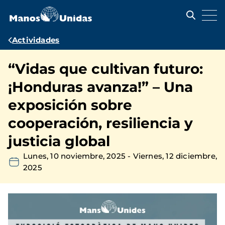
Pasar
al
contenido
principal
Ruta
Actividades
de
“Vidas que cultivan futuro:
navegación
¡Honduras avanza!” – Una
exposición sobre
cooperación, resiliencia y
justicia global
Lunes, 10 noviembre, 2025
-
Viernes, 12 diciembre,
2025