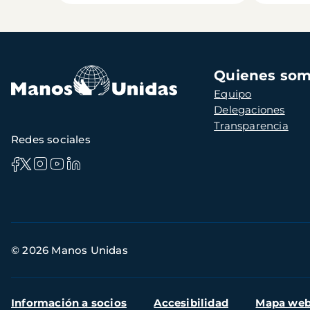
Navegación
Quienes so
principal
Equipo
Delegaciones
Transparencia
Redes sociales
Información
© 2026 Manos Unidas
de
contacto
Menú
Información a socios
Accesibilidad
Mapa we