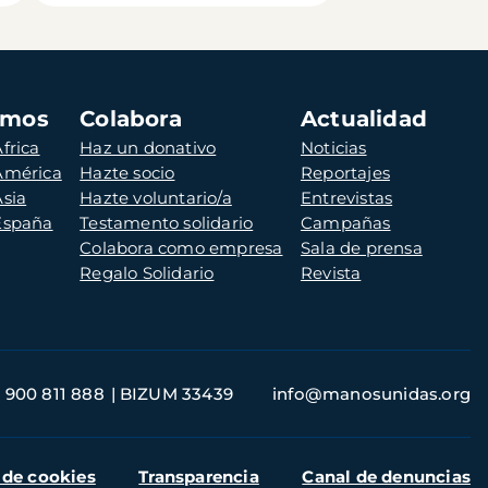
amos
Colabora
Actualidad
frica
Haz un donativo
Noticias
 América
Hazte socio
Reportajes
Asia
Hazte voluntario/a
Entrevistas
 España
Testamento solidario
Campañas
Colabora como empresa
Sala de prensa
Regalo Solidario
Revista
900 811 888
BIZUM 33439
info@manosunidas.org
 de cookies
Transparencia
Canal de denuncias