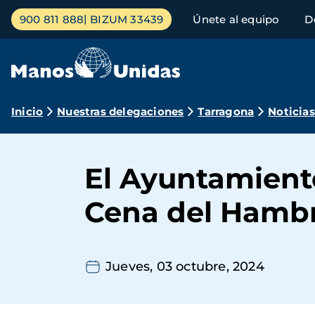
Pasar
Menú
900 811 888
BIZUM 33439
Únete al equipo
D
al
principal
contenido
principal
Ruta
Inicio
Nuestras delegaciones
Tarragona
Noticias
de
navegación
El Ayuntamient
Cena del Hamb
Jueves, 03 octubre, 2024