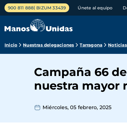
Pasar
Menú
900 811 888
BIZUM 33439
Únete al equipo
D
al
principal
contenido
principal
Ruta
Inicio
Nuestras delegaciones
Tarragona
Noticias
de
navegación
Campaña 66 de 
nuestra mayor 
Miércoles, 05 febrero, 2025