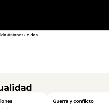
Vida #ManosUnidas
ualidad
iones
Guerra y conflicto