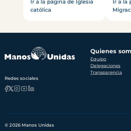
Ir a la página de Iglesia
Ir a la
católica
Migrac
Navegación
Quienes so
principal
Equipo
Delegaciones
Transparencia
Redes sociales
Información
© 2026 Manos Unidas
de
contacto