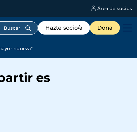
Área de socios
M
d
c
Menú
Hazte socio/a
Dona
d
de
us
destacados
cabecera
ayor riqueza"
artir es