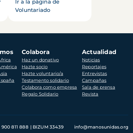
y
Ir a la página de
Voluntariado
amos
Colabora
Actualidad
frica
Haz un donativo
Noticias
 América
Hazte socio
Reportajes
Asia
Hazte voluntario/a
Entrevistas
 España
Testamento solidario
Campañas
Colabora como empresa
Sala de prensa
Regalo Solidario
Revista
900 811 888
BIZUM 33439
info@manosunidas.org