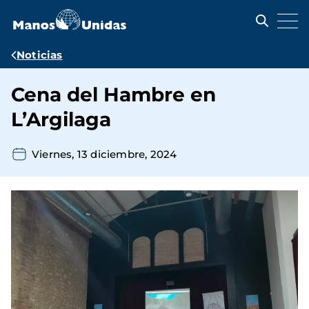
Pasar
al
contenido
principal
Ruta
Noticias
de
Cena del Hambre en
navegación
L’Argilaga
Viernes, 13 diciembre, 2024