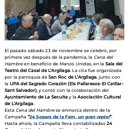
El pasado sábado 23 de noviembre se celebró, por
primera vez después de la pandemia, la
Cena del
Hambre
en beneficio de Manos Unidas, en la
Sala del
Teatro del Casal de L’Argilaga
. La cita fue organizada
por la parroquia de
San Roc de L’Argilaga
, junto con
la
UPA del Sagrado Corazón (Els Pallaresos-El Catllar-
Sant Salvador)
, y contó con la colaboración del
Ayuntamiento de La Secuita
y la
Asociación Cultural
de L’Argilaga
.
Esta
Cena del Hambre
se enmarca dentro de la
Campaña
“
24 Sopars de la Fam,
un gran repte!
”
.
Hasta ahora, la Campaña lleva contabilizadas
24