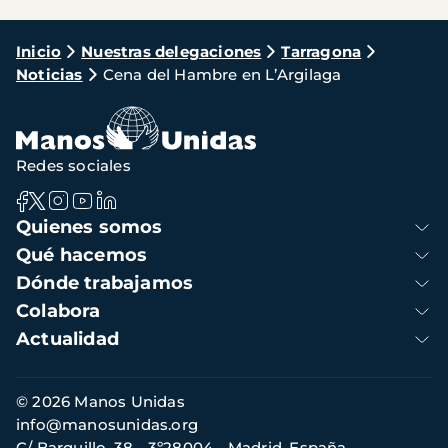
Ruta
Inicio
Nuestras delegaciones
Tarragona
Noticias
Cena del Hambre en L’Argilaga
de
navegación
Redes sociales
Navegación
Quienes somos
principal
Qué hacemos
Dónde trabajamos
Colabora
Actualidad
Información
© 2026 Manos Unidas
de
info@manosunidas.org
contacto
C/ Barquillo, 38 - 3º28004 - Madrid, España