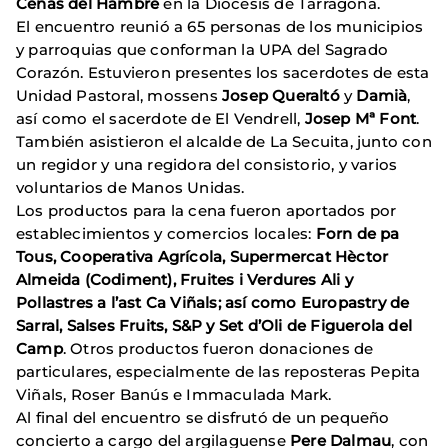
Cenas del Hambre
en la Diocesis de Tarragona.
El encuentro reunió a 65 personas de los municipios
y parroquias que conforman la UPA del Sagrado
Corazón. Estuvieron presentes los sacerdotes de esta
Unidad Pastoral, mossens
Josep Queraltó
y
Damià
,
así como el sacerdote de El Vendrell,
Josep Mª Font
.
También asistieron el alcalde de La Secuita, junto con
un regidor y una regidora del consistorio, y varios
voluntarios de Manos Unidas.
Los productos para la cena fueron aportados por
establecimientos y comercios locales:
Forn de pa
Tous, Cooperativa Agrícola, Supermercat Hèctor
Almeida (Codiment), Fruites i Verdures Ali y
Pollastres a l’ast Ca Viñals; así como Europastry de
Sarral, Salses Fruits, S&P y Set d’Oli de Figuerola del
Camp
. Otros productos fueron donaciones de
particulares, especialmente de las reposteras Pepita
Viñals, Roser Banús e Immaculada Mark.
Al final del encuentro se disfrutó de un pequeño
concierto a cargo del argilaguense
Pere Dalmau
, con