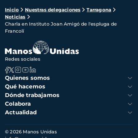
Ruta
Inicio
Nuestras delegaciones
Tarragona
Noticias
de
Charla en Instituto Joan Amigó de l'espluga de
navegación
Francolí
Redes sociales
Navegación
Quienes somos
principal
Qué hacemos
Dónde trabajamos
Colabora
Actualidad
Información
© 2026 Manos Unidas
de