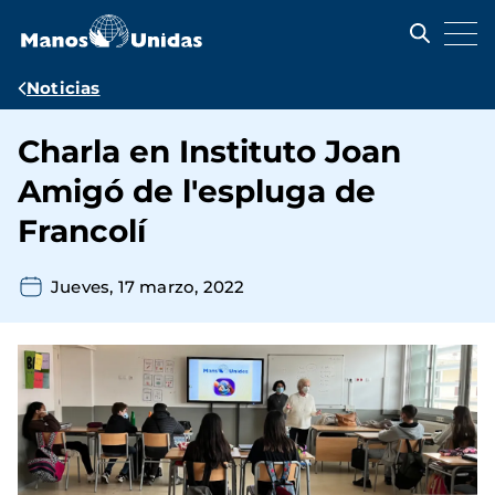
Pasar
al
contenido
principal
Ruta
Noticias
de
Charla en Instituto Joan
navegación
Amigó de l'espluga de
Francolí
Jueves, 17 marzo, 2022