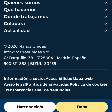
Navegación
Quienes somos
principal
Qué hacemos
Dónde trabajamos
Colabora
Actualidad
Información
© 2026 Manos Unidas
de
info@manosunidas.org
contacto
C/ Barquillo, 38 - 3º28004 - Madrid, España
900 811 888
BIZUM 33439
Menú
Información a socios
Accesibilidad
Mapa web
secundario
Aviso legal
Política de privacidad
Política de cookies
Transparencia
Canal de denuncias
Menú
Hazte socio/a
Dona
de