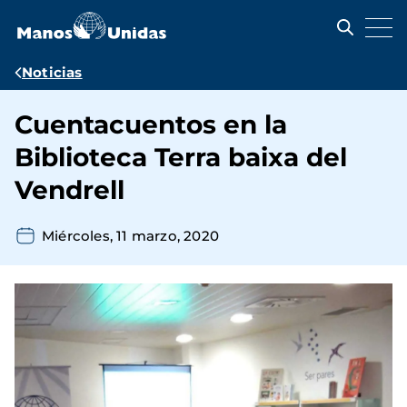
Pasar
al
contenido
principal
Ruta
Noticias
de
Cuentacuentos en la
navegación
Biblioteca Terra baixa del
Vendrell
Miércoles, 11 marzo, 2020