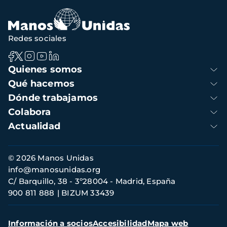
Redes sociales
Navegación
Quienes somos
principal
Qué hacemos
Dónde trabajamos
Colabora
Actualidad
Información
© 2026 Manos Unidas
de
info@manosunidas.org
contacto
C/ Barquillo, 38 - 3º28004 - Madrid, España
900 811 888
BIZUM 33439
Menú
Información a socios
Accesibilidad
Mapa web