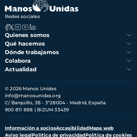
Redes sociales
Navegación
Quienes somos
principal
Qué hacemos
Dónde trabajamos
Colabora
Actualidad
Información
© 2026 Manos Unidas
de
info@manosunidas.org
contacto
C/ Barquillo, 38 - 3º28004 - Madrid, España
900 811 888
BIZUM 33439
Menú
Información a socios
Accesibilidad
Mapa web
secundario
Aviso legal
Política de privacidad
Política de cookies