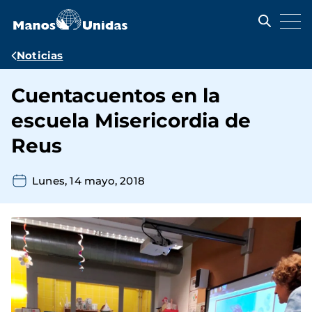
Pasar
al
contenido
principal
Ruta
Noticias
de
Cuentacuentos en la
navegación
escuela Misericordia de
Reus
Lunes, 14 mayo, 2018