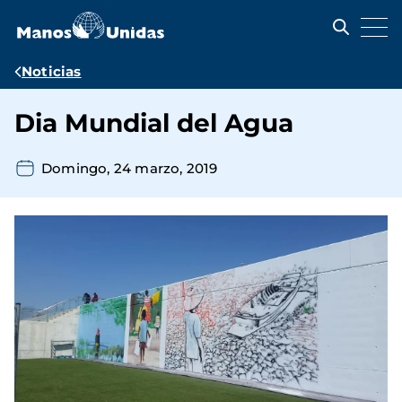
Pasar
al
contenido
principal
Ruta
Noticias
de
Dia Mundial del Agua
navegación
Domingo, 24 marzo, 2019