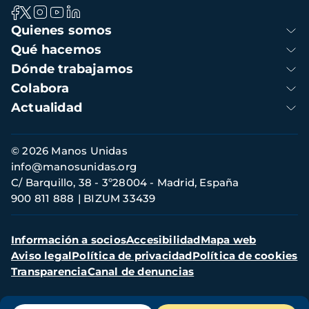
Navegación
Quienes somos
principal
Qué hacemos
Dónde trabajamos
Colabora
Actualidad
Información
© 2026 Manos Unidas
de
info@manosunidas.org
contacto
C/ Barquillo, 38 - 3º28004 - Madrid, España
900 811 888
BIZUM 33439
Menú
Información a socios
Accesibilidad
Mapa web
secundario
Aviso legal
Política de privacidad
Política de cookies
Transparencia
Canal de denuncias