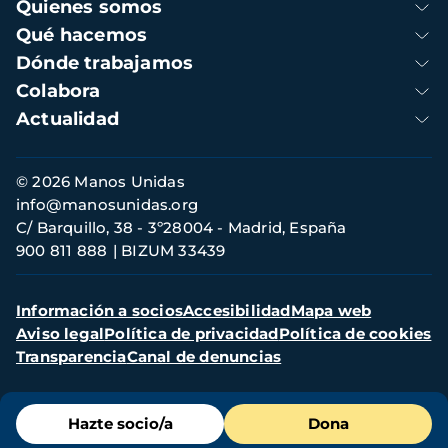
Navegación
Quienes somos
principal
Qué hacemos
Dónde trabajamos
Colabora
Actualidad
Información
© 2026 Manos Unidas
de
info@manosunidas.org
contacto
C/ Barquillo, 38 - 3º28004 - Madrid, España
900 811 888
BIZUM 33439
Menú
Información a socios
Accesibilidad
Mapa web
secundario
Aviso legal
Política de privacidad
Política de cookies
Transparencia
Canal de denuncias
Menú
Hazte socio/a
Dona
de