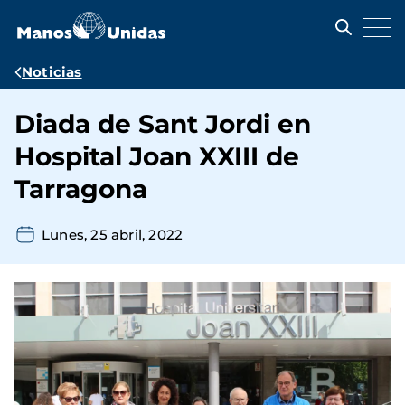
Pasar
al
contenido
principal
Ruta
Noticias
de
Diada de Sant Jordi en
navegación
Hospital Joan XXIII de
Tarragona
Lunes, 25 abril, 2022