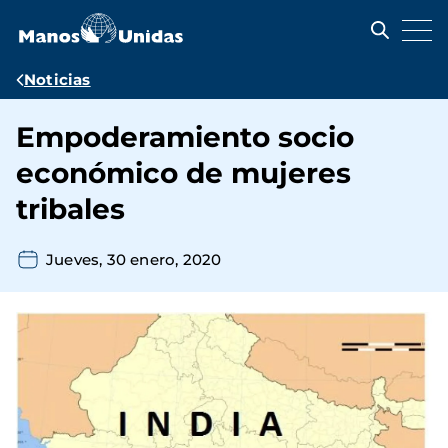
Pasar
al
contenido
principal
Ruta
Noticias
de
Empoderamiento socio
navegación
económico de mujeres
tribales
Jueves, 30 enero, 2020