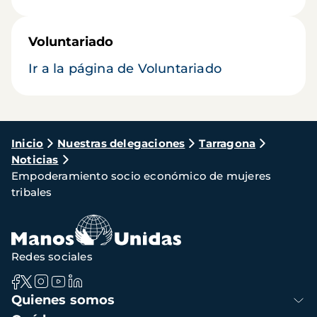
Voluntariado
Ir a la página de Voluntariado
Ruta
Inicio
Nuestras delegaciones
Tarragona
Noticias
de
Empoderamiento socio económico de mujeres
navegación
tribales
Redes sociales
Navegación
Quienes somos
principal