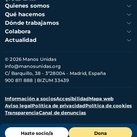
Navegación
Quienes somos
principal
Qué hacemos
Dónde trabajamos
Colabora
Actualidad
Información
© 2026 Manos Unidas
de
info@manosunidas.org
contacto
C/ Barquillo, 38 - 3º28004 - Madrid, España
900 811 888
BIZUM 33439
Menú
Información a socios
Accesibilidad
Mapa web
secundario
Aviso legal
Política de privacidad
Política de cookies
Transparencia
Canal de denuncias
Menú
Hazte socio/a
Dona
de