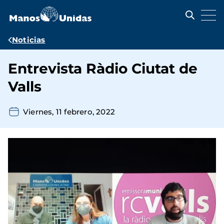
Pasar
al
contenido
principal
Ruta
Noticias
de
Entrevista Ràdio Ciutat de
navegación
Valls
Viernes, 11 febrero, 2022