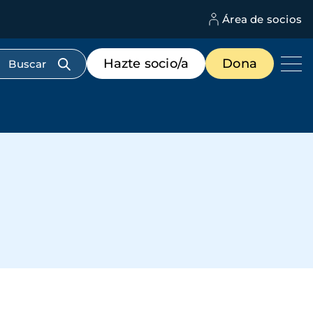
Área de socios
M
d
c
Menú
Hazte socio/a
Dona
d
de
us
destacados
cabecera