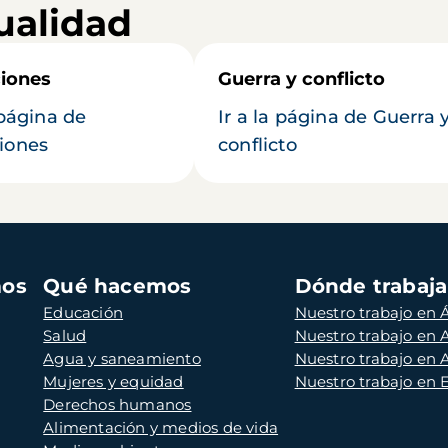
ualidad
iones
Guerra y conflicto
 página de
Ir a la página de Guerra 
iones
conflicto
mos
Qué hacemos
Dónde trabaj
Educación
Nuestro trabajo en Á
Salud
Nuestro trabajo en
Agua y saneamiento
Nuestro trabajo en 
Mujeres y equidad
Nuestro trabajo en
Derechos humanos
Alimentación y medios de vida