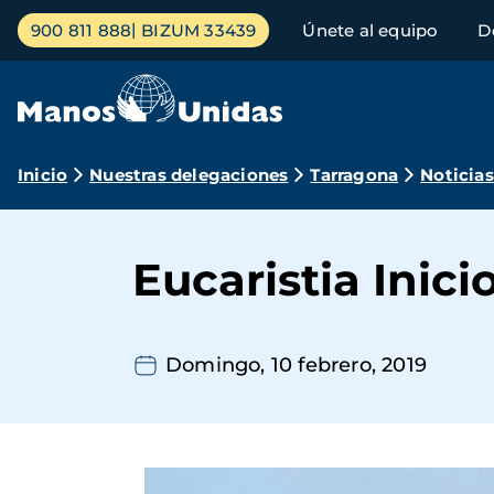
Pasar
Menú
900 811 888
BIZUM 33439
Únete al equipo
D
al
principal
contenido
principal
Ruta
Inicio
Nuestras delegaciones
Tarragona
Noticias
de
navegación
Eucaristia Inic
Domingo, 10 febrero, 2019