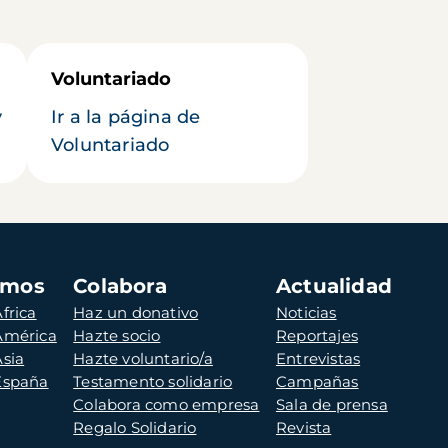
Voluntariado
y
Ir a la página de
Voluntariado
amos
Colabora
Actualidad
frica
Haz un donativo
Noticias
 América
Hazte socio
Reportajes
Asia
Hazte voluntario/a
Entrevistas
 España
Testamento solidario
Campañas
Colabora como empresa
Sala de prensa
Regalo Solidario
Revista