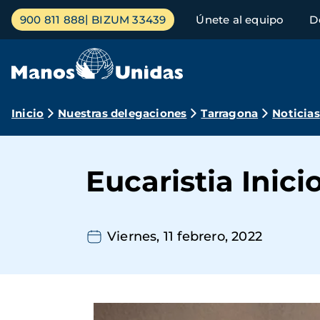
Pasar
Menú
900 811 888
BIZUM 33439
Únete al equipo
D
al
principal
contenido
principal
Ruta
Inicio
Nuestras delegaciones
Tarragona
Noticias
de
navegación
Eucaristia Inic
Viernes, 11 febrero, 2022