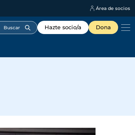
Área de socios
M
d
c
Menú
Hazte socio/a
Dona
d
de
us
destacados
cabecera