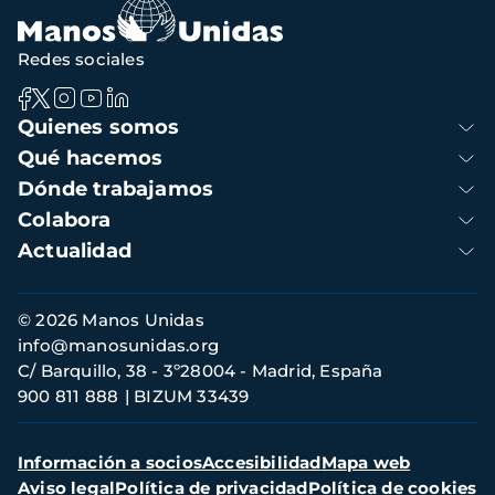
Redes sociales
Navegación
Quienes somos
principal
Qué hacemos
Dónde trabajamos
Colabora
Actualidad
Información
© 2026 Manos Unidas
de
info@manosunidas.org
contacto
C/ Barquillo, 38 - 3º28004 - Madrid, España
900 811 888
BIZUM 33439
Menú
Información a socios
Accesibilidad
Mapa web
secundario
Aviso legal
Política de privacidad
Política de cookies