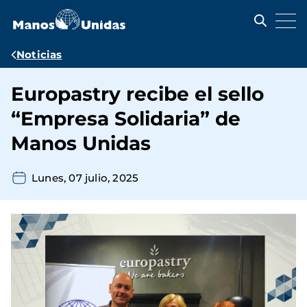
Pasar
al
contenido
principal
Ruta
Noticias
de
Europastry recibe el sello
navegación
“Empresa Solidaria” de
Manos Unidas
Lunes, 07 julio, 2025