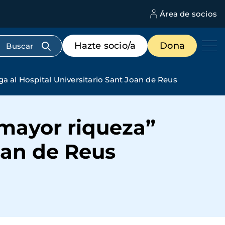
Área de socios
M
d
c
Menú
Hazte socio/a
Dona
d
de
us
destacados
cabecera
ga al Hospital Universitario Sant Joan de Reus
 mayor riqueza”
Joan de Reus