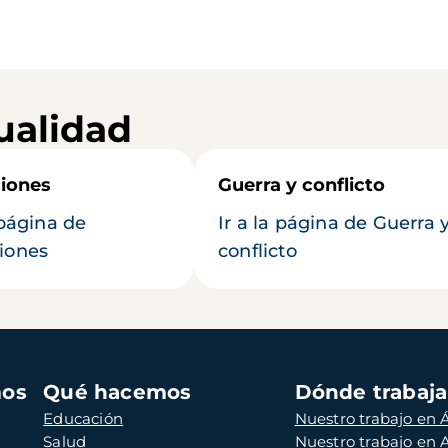
ualidad
iones
Guerra y conflicto
 página de
Ir a la página de Guerra 
iones
conflicto
mos
Qué hacemos
Dónde trabaj
Educación
Nuestro trabajo en Á
Salud
Nuestro trabajo en