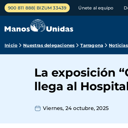
Pasar
Menú
900 811 888
BIZUM 33439
Únete al equipo
D
al
principal
contenido
principal
Ruta
Inicio
Nuestras delegaciones
Tarragona
Noticias
de
navegación
La exposición “
llega al Hospit
Viernes, 24 octubre, 2025