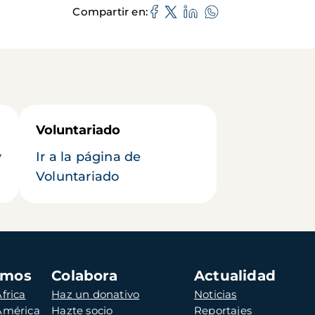
Compartir en
Voluntariado
y
Ir a la página de
Voluntariado
amos
Colabora
Actualidad
frica
Haz un donativo
Noticias
 América
Hazte socio
Reportajes