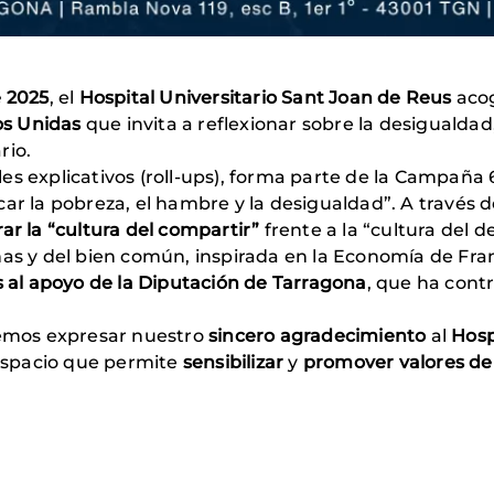
e 2025
, el
Hospital Universitario Sant Joan de Reus
acog
s Unidas
que invita a reflexionar sobre la desigualdad
rio.
es explicativos (roll-ups), forma parte de la Campaña
ar la pobreza, el hambre y la desigualdad”. A través 
ar la “cultura del compartir”
frente a la “cultura del 
nas y del bien común, inspirada en la Economía de Fran
s al apoyo de la Diputación de Tarragona
, que ha cont
mos expresar nuestro
sincero agradecimiento
al
Hosp
 espacio que permite
sensibilizar
y
promover valores de s