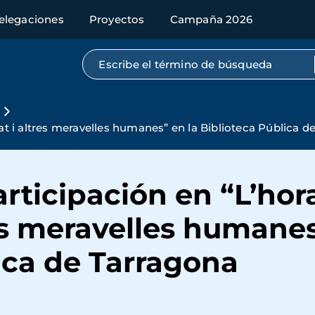
elegaciones
Proyectos
Campaña 2026
Búsqueda por texto completo
tat i altres meravelles humanes” en la Biblioteca Pública 
rticipación en “L’hor
res meravelles humanes
ica de Tarragona