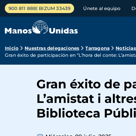
Pasar
Menú
900 811 888
BIZUM 33439
Únete al equipo
D
al
principal
contenido
principal
Ruta
Inicio
Nuestras delegaciones
Tarragona
Noticias
Gran éxito de participación en “L’hora del conte: L’amis
de
navegación
Gran éxito de pa
L’amistat i alt
Biblioteca Públ