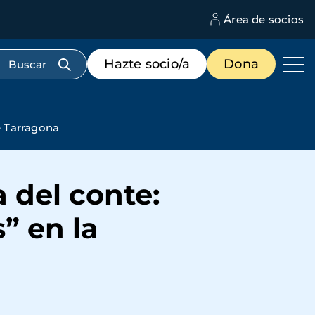
Área de socios
M
d
c
Menú
Hazte socio/a
Dona
d
de
us
destacados
cabecera
de Tarragona
a del conte:
” en la