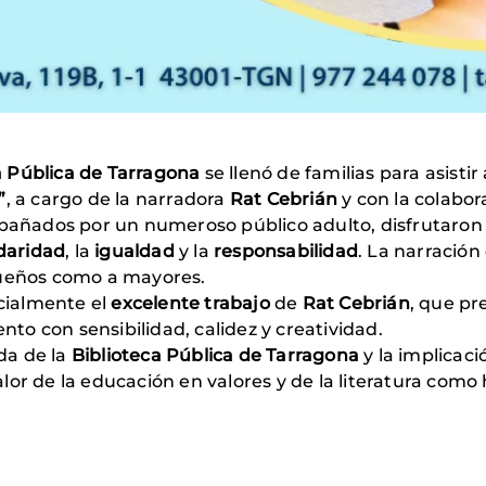
a Pública de Tarragona
se llenó de familias para asistir
”
, a cargo de la narradora
Rat Cebrián
y con la colabo
ompañados por un numeroso público adulto, disfrutaron
idaridad
, la
igualdad
y la
responsabilidad
. La narración
queños como a mayores.
cialmente el
excelente trabajo
de
Rat Cebrián
, que pr
ento con sensibilidad, calidez y creatividad.
a de la
Biblioteca Pública de Tarragona
y la implicaci
lor de la educación en valores y de la literatura com