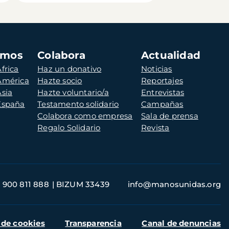
amos
Colabora
Actualidad
frica
Haz un donativo
Noticias
 América
Hazte socio
Reportajes
Asia
Hazte voluntario/a
Entrevistas
 España
Testamento solidario
Campañas
Colabora como empresa
Sala de prensa
Regalo Solidario
Revista
900 811 888
BIZUM 33439
info@manosunidas.org
 de cookies
Transparencia
Canal de denuncias