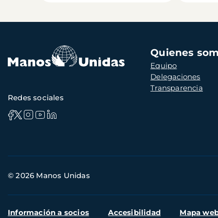
Navegación
Quienes so
principal
Equipo
Delegaciones
Transparencia
Redes sociales
Información
© 2026 Manos Unidas
de
contacto
Menú
Información a socios
Accesibilidad
Mapa we