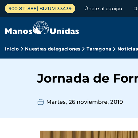
Pasar
Menú
900 811 888
BIZUM 33439
Únete al equipo
D
al
principal
contenido
principal
Ruta
Inicio
Nuestras delegaciones
Tarragona
Noticias
de
navegación
Jornada de For
Martes, 26 noviembre, 2019