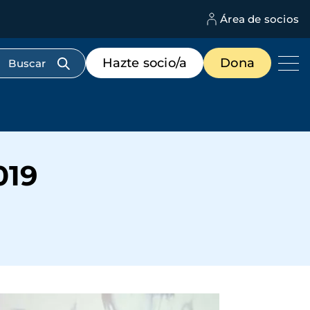
Área de socios
M
d
c
Menú
Hazte socio/a
Dona
d
de
us
destacados
cabecera
019