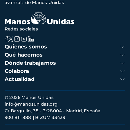
avanza!» de Manos Unidas
Redes sociales
Navegación
Quienes somos
principal
Qué hacemos
Dónde trabajamos
Colabora
Actualidad
Información
© 2026 Manos Unidas
de
info@manosunidas.org
contacto
C/ Barquillo, 38 - 3º28004 - Madrid, España
900 811 888
BIZUM 33439