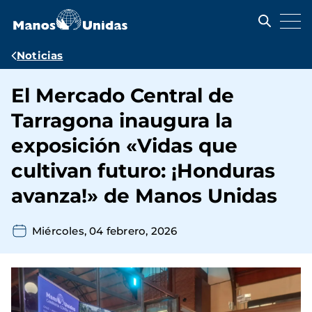
Pasar
al
contenido
principal
Ruta
Noticias
de
El Mercado Central de
navegación
Tarragona inaugura la
exposición «Vidas que
cultivan futuro: ¡Honduras
avanza!» de Manos Unidas
Miércoles, 04 febrero, 2026