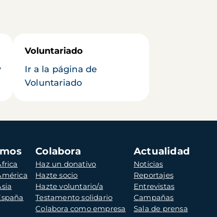
Voluntariado
y
Ir a la página de
Voluntariado
amos
Colabora
Actualidad
frica
Haz un donativo
Noticias
 América
Hazte socio
Reportajes
Asia
Hazte voluntario/a
Entrevistas
 España
Testamento solidario
Campañas
Colabora como empresa
Sala de prensa