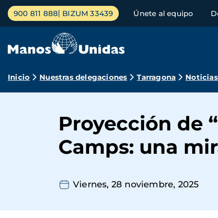
Pasar
Menú
900 811 888
BIZUM 33439
Únete al equipo
D
al
principal
contenido
principal
Ruta
Inicio
Nuestras delegaciones
Tarragona
Noticias
de
navegación
Proyección de 
Camps: una mir
Viernes, 28 noviembre, 2025