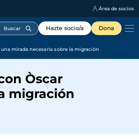
Área de socios
M
d
c
Menú
Hazte socio/a
Dona
d
de
us
destacados
cabecera
una mirada necesaria sobre la migración
 con Òscar
a migración