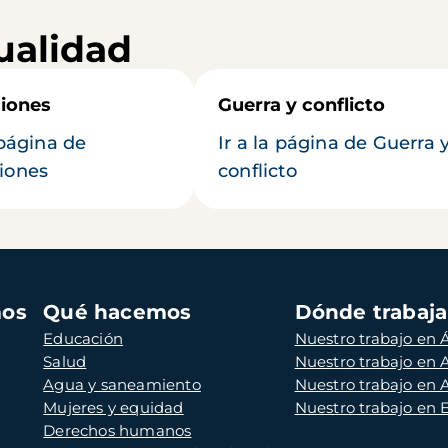
ualidad
iones
Guerra y conflicto
 página de
Ir a la página de Guerra 
iones
conflicto
mos
Qué hacemos
Dónde trabaj
Educación
Nuestro trabajo en Á
Salud
Nuestro trabajo en
Agua y saneamiento
Nuestro trabajo en 
Mujeres y equidad
Nuestro trabajo en
Derechos humanos