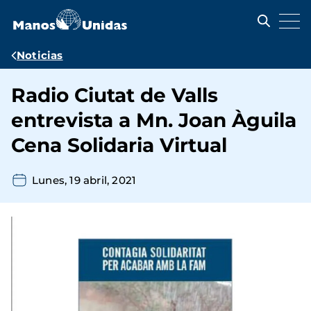
Pasar
al
contenido
principal
Ruta
Noticias
de
Radio Ciutat de Valls
navegación
entrevista a Mn. Joan Àguila
Cena Solidaria Virtual
Lunes, 19 abril, 2021