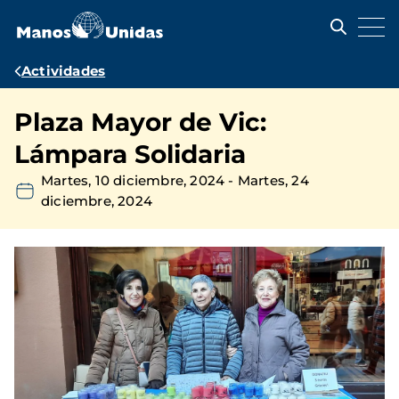
Pasar
al
contenido
principal
Ruta
Actividades
de
Plaza Mayor de Vic:
navegación
Lámpara Solidaria
Martes, 10 diciembre, 2024
-
Martes, 24
diciembre, 2024