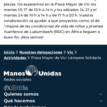
plazas. Os esperamos en la Plaza Mayor de Vic los
martes 10, 17 de 10 h a 14 h y los sábados 14, 21 y el
martes 24 de 10 h a 14 h y de 17 h a 20 h. Vuestra
colaboración va ayudar a que proyectos como el de
"
mejora de las condiciones de vida de niños y jóvenes
huérfanos de Lubumbashi
(RDC) en África lleguen a
buen fin. ¡Nos vemos!
Ruta
Inicio
Nuestras delegaciones
Vic
Actividades
Plaza Mayor de Vic: Lámpara Solidaria
de
navegación
Redes sociales
Navegación
Quienes somos
principal
Qué hacemos