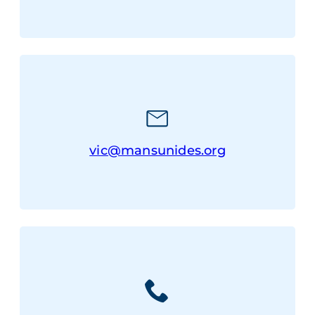
vic@mansunides.org