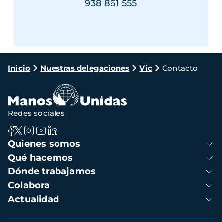
938 861 555
Ruta
Inicio
Nuestras delegaciones
Vic
Contacto
de
navegación
Redes sociales
Navegación
Quienes somos
principal
Qué hacemos
Dónde trabajamos
Colabora
Actualidad