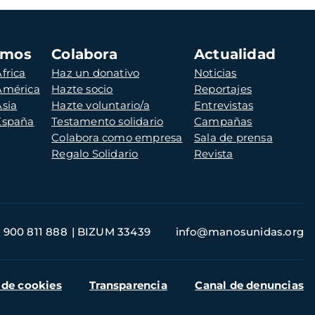
amos
Colabora
Actualidad
frica
Haz un donativo
Noticias
 América
Hazte socio
Reportajes
Asia
Hazte voluntario/a
Entrevistas
 España
Testamento solidario
Campañas
Colabora como empresa
Sala de prensa
Regalo Solidario
Revista
900 811 888
BIZUM 33439
info@manosunidas.org
 de cookies
Transparencia
Canal de denuncias