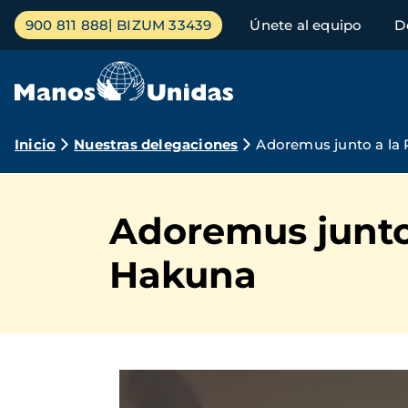
Pasar
Menú
900 811 888
BIZUM 33439
Únete al equipo
D
al
principal
contenido
principal
Ruta
Inicio
Nuestras delegaciones
Adoremus junto a la 
de
navegación
Adoremus junto 
Hakuna