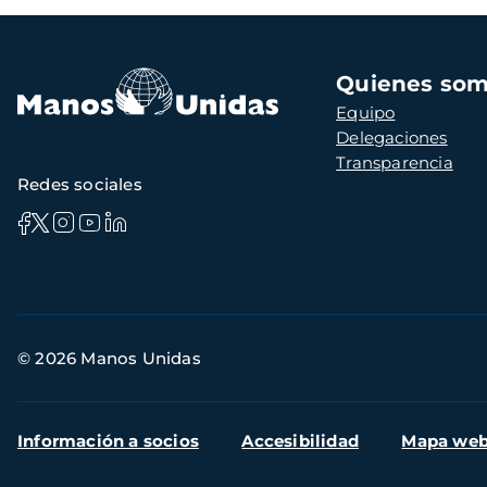
Navegación
Quienes so
principal
Equipo
Delegaciones
Transparencia
Redes sociales
Información
© 2026 Manos Unidas
de
contacto
Menú
Información a socios
Accesibilidad
Mapa we
secundario