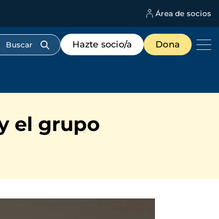
Área de socios
M
d
c
Menú
Hazte socio/a
Dona
d
de
us
destacados
cabecera
y el grupo