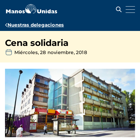
Pasar
al
contenido
principal
Ruta
Nuestras delegaciones
de
Cena solidaria
navegación
Miércoles, 28 noviembre, 2018