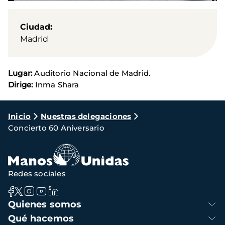
Ciudad
Madrid
Lugar:
Auditorio Nacional de Madrid.
Dirige:
Inma Shara
Ruta
Inicio
Nuestras delegaciones
Concierto 60 Aniversario
de
navegación
Redes sociales
Navegación
Quienes somos
principal
Qué hacemos