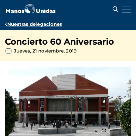
Pasar
al
contenido
principal
Ruta
Nuestras delegaciones
de
Concierto 60 Aniversario
navegación
Jueves, 21 noviembre, 2019