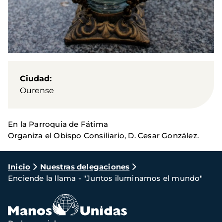
Ciudad
Ourense
En la Parroquia de Fátima
Organiza el Obispo Consiliario, D. Cesar González.
Ruta
Inicio
Nuestras delegaciones
Enciende la llama - "Juntos iluminamos el mundo"
de
navegación