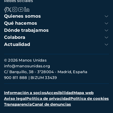
Redes sociales
Navegación
Quienes somos
principal
Qué hacemos
Dónde trabajamos
Colabora
Actualidad
Información
© 2026 Manos Unidas
de
info@manosunidas.org
contacto
C/ Barquillo, 38 - 3º28004 - Madrid, España
900 811 888
BIZUM 33439
Menú
Información a socios
Accesibilidad
Mapa web
secundario
Aviso legal
Política de privacidad
Política de cookies
Transparencia
Canal de denuncias