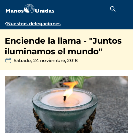
Pasar
al
contenido
principal
Ruta
Nuestras delegaciones
de
Enciende la llama - "Juntos
navegación
iluminamos el mundo"
Sábado, 24 noviembre, 2018