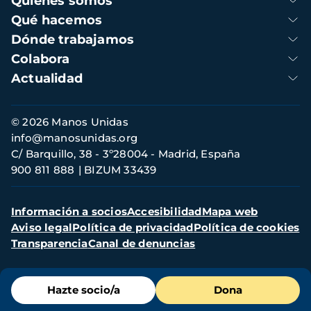
Quienes somos
principal
Qué hacemos
Dónde trabajamos
Colabora
Actualidad
Información
© 2026 Manos Unidas
de
info@manosunidas.org
contacto
C/ Barquillo, 38 - 3º28004 - Madrid, España
900 811 888
BIZUM 33439
Menú
Información a socios
Accesibilidad
Mapa web
secundario
Aviso legal
Política de privacidad
Política de cookies
Transparencia
Canal de denuncias
Menú
Hazte socio/a
Dona
de
destacados