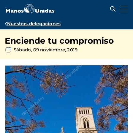
Pasar
al
contenido
principal
Ruta
Nuestras delegaciones
de
Enciende tu compromiso
navegación
Sábado, 09 noviembre, 2019