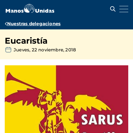
Pasar
al
contenido
principal
Ruta
Nuestras delegaciones
de
Eucaristía
navegación
Jueves, 22 noviembre, 2018