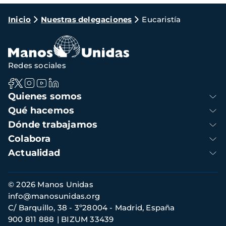
Ruta
Inicio
Nuestras delegaciones
Eucaristía
de
navegación
Redes sociales
Navegación
Quienes somos
principal
Qué hacemos
Dónde trabajamos
Colabora
Actualidad
Información
© 2026 Manos Unidas
de
info@manosunidas.org
contacto
C/ Barquillo, 38 - 3º28004 - Madrid, España
900 811 888
BIZUM 33439