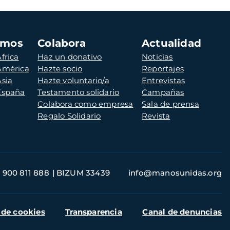
amos
Colabora
Actualidad
frica
Haz un donativo
Noticias
 América
Hazte socio
Reportajes
Asia
Hazte voluntario/a
Entrevistas
 España
Testamento solidario
Campañas
Colabora como empresa
Sala de prensa
Regalo Solidario
Revista
900 811 888
BIZUM 33439
info@manosunidas.org
 de cookies
Transparencia
Canal de denuncias