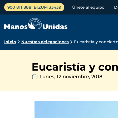
Pasar
Menú
900 811 888
BIZUM 33439
Únete al equipo
D
al
principal
contenido
principal
Ruta
Inicio
Nuestras delegaciones
Eucaristía y conciert
de
navegación
Eucaristía y co
Lunes, 12 noviembre, 2018