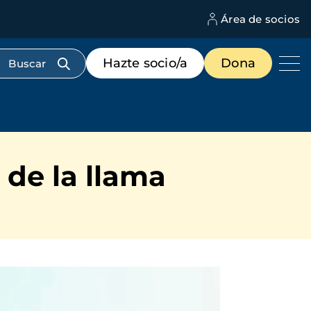
Área de socios
M
d
c
Menú
Hazte socio/a
Dona
d
de
us
destacados
cabecera
 de la llama