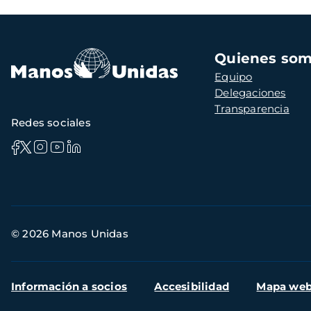
Navegación
Quienes so
principal
Equipo
Delegaciones
Transparencia
Redes sociales
Información
© 2026 Manos Unidas
de
contacto
Menú
Información a socios
Accesibilidad
Mapa we
secundario