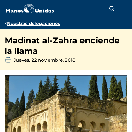
Pasar
al
contenido
principal
Ruta
Nuestras delegaciones
de
Madinat al-Zahra enciende
navegación
la llama
Jueves, 22 noviembre, 2018