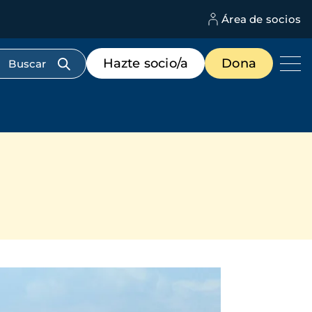
Área de socios
M
d
c
Menú
Hazte socio/a
Dona
d
de
us
destacados
cabecera