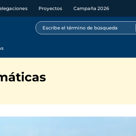
elegaciones
Proyectos
Campaña 2026
Búsqueda por texto completo
as
máticas