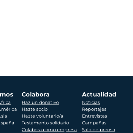
amos
Colabora
Actualidad
frica
Haz un donativo
Noticias
 América
Hazte socio
Reportajes
Asia
Hazte voluntario/a
Entrevistas
 España
Testamento solidario
Campañas
Colabora como empresa
Sala de prensa