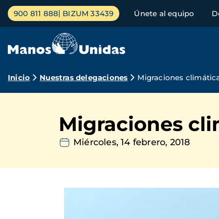
Pasar
Menú
900 811 888
BIZUM 33439
Únete al equipo
D
al
principal
contenido
principal
Ruta
Inicio
Nuestras delegaciones
Migraciones climátic
de
navegación
Migraciones cli
Miércoles, 14 febrero, 2018