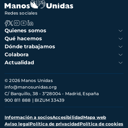
Redes sociales
Navegación
Quienes somos
principal
Qué hacemos
Dónde trabajamos
Colabora
Actualidad
Información
© 2026 Manos Unidas
de
info@manosunidas.org
contacto
C/ Barquillo, 38 - 3º28004 - Madrid, España
900 811 888
BIZUM 33439
Menú
Información a socios
Accesibilidad
Mapa web
secundario
Aviso legal
Política de privacidad
Política de cookies