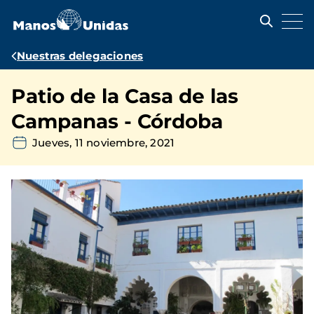
Pasar
al
contenido
principal
Ruta
Nuestras delegaciones
de
Patio de la Casa de las
navegación
Campanas - Córdoba
Jueves, 11 noviembre, 2021