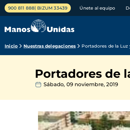
Pasar
Menú
900 811 888
BIZUM 33439
Únete al equipo
D
al
principal
contenido
principal
Ruta
Inicio
Nuestras delegaciones
Portadores de la Luz 
de
navegación
Portadores de l
Sábado, 09 noviembre, 2019