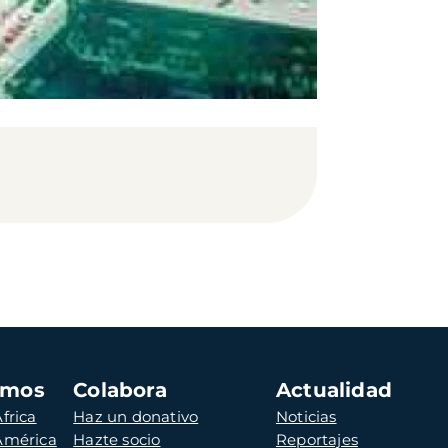
amos
Colabora
Actualidad
frica
Haz un donativo
Noticias
 América
Hazte socio
Reportajes