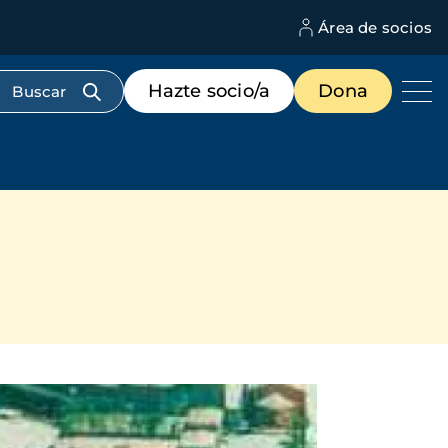
Área de socios
M
d
c
Menú
Hazte socio/a
Dona
d
de
us
destacados
cabecera