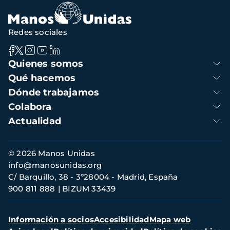
Redes sociales
Navegación
Quienes somos
principal
Qué hacemos
Dónde trabajamos
Colabora
Actualidad
Información
© 2026 Manos Unidas
de
info@manosunidas.org
contacto
C/ Barquillo, 38 - 3º28004 - Madrid, España
900 811 888
BIZUM 33439
Menú
Información a socios
Accesibilidad
Mapa web
secundario