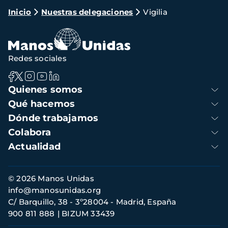
Ruta
Inicio
Nuestras delegaciones
Vigilia
de
navegación
Redes sociales
Navegación
Quienes somos
principal
Qué hacemos
Dónde trabajamos
Colabora
Actualidad
Información
© 2026 Manos Unidas
de
info@manosunidas.org
contacto
C/ Barquillo, 38 - 3º28004 - Madrid, España
900 811 888
BIZUM 33439