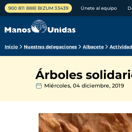
Pasar
Menú
900 811 888
BIZUM 33439
Únete al equipo
D
al
principal
contenido
principal
Ruta
Inicio
Nuestras delegaciones
Albacete
Activida
de
navegación
Árboles solidar
Miércoles, 04 diciembre, 2019