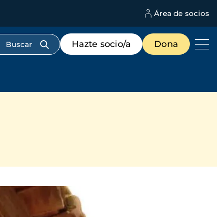
Área de socios
M
d
c
Menú
Hazte socio/a
Dona
d
de
us
destacados
cabecera