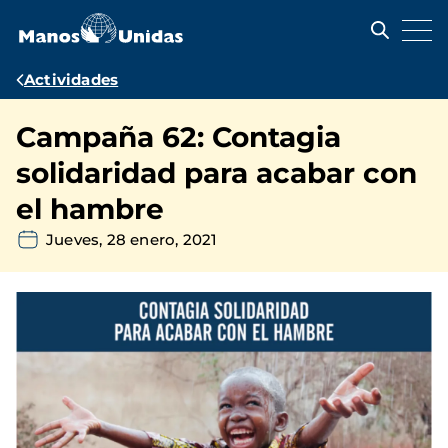
Pasar
al
contenido
principal
Ruta
Actividades
de
Campaña 62: Contagia
navegación
solidaridad para acabar con
el hambre
Jueves, 28 enero, 2021