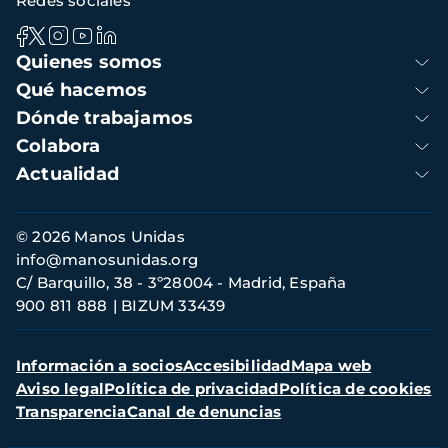
Redes sociales
Navegación
Quienes somos
principal
Qué hacemos
Dónde trabajamos
Colabora
Actualidad
Información
© 2026 Manos Unidas
de
info@manosunidas.org
contacto
C/ Barquillo, 38 - 3º28004 - Madrid, España
900 811 888
BIZUM 33439
Menú
Información a socios
Accesibilidad
Mapa web
secundario
Aviso legal
Política de privacidad
Política de cookies
Transparencia
Canal de denuncias