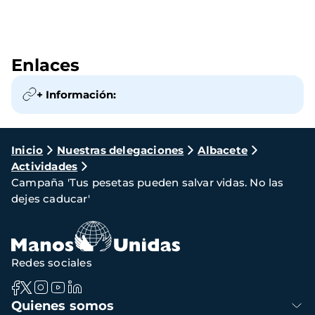
Enlaces
+ Información:
Ruta
Inicio
Nuestras delegaciones
Albacete
Actividades
de
Campaña 'Tus pesetas pueden salvar vidas. No las
navegación
dejes caducar'
Redes sociales
Navegación
Quienes somos