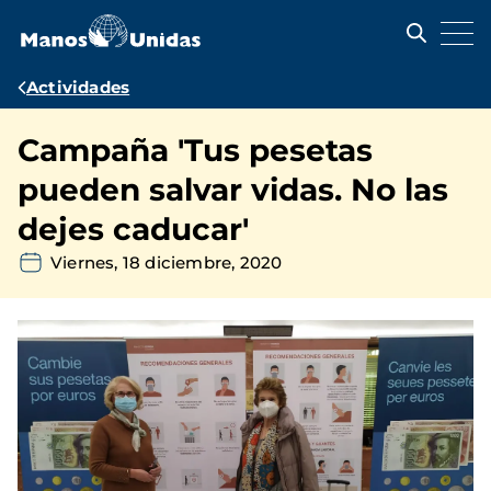
Pasar
al
contenido
principal
Ruta
Actividades
de
Campaña 'Tus pesetas
navegación
pueden salvar vidas. No las
dejes caducar'
Viernes, 18 diciembre, 2020