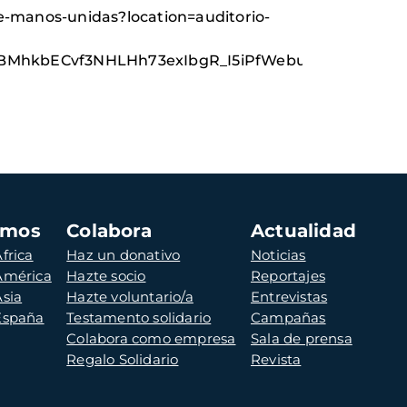
de-manos-unidas?location=auditorio-
9BMhkbECvf3NHLHh73exIbgR_I5iPfWebuI
amos
Colabora
Actualidad
frica
Haz un donativo
Noticias
 América
Hazte socio
Reportajes
Asia
Hazte voluntario/a
Entrevistas
 España
Testamento solidario
Campañas
Colabora como empresa
Sala de prensa
Regalo Solidario
Revista