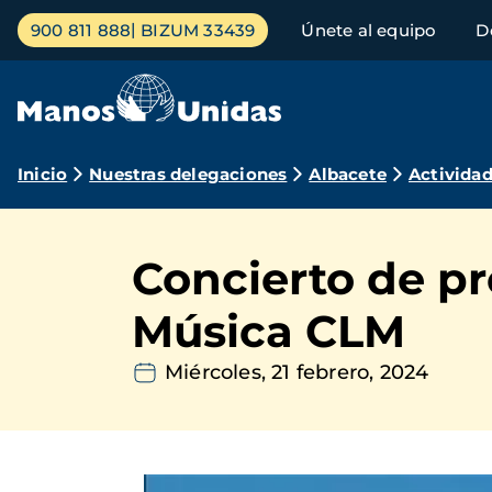
Pasar
Menú
900 811 888
BIZUM 33439
Únete al equipo
D
al
principal
contenido
principal
Ruta
Inicio
Nuestras delegaciones
Albacete
Activida
de
navegación
Concierto de pr
Música CLM
Miércoles, 21 febrero, 2024