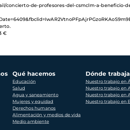
ail/concierto-de-profesores-del-csmclm-a-beneficio-
ntDate=6409&fbclid=IwAR2VtnoPFpAjrPGzoRKAoS9m
erto.
3 €
mos
Qué hacemos
Dónde trabaj
Educación
Nuestro trabajo en Á
Salud
Nuestro trabajo en
Agua y saneamiento
Nuestro trabajo en 
Mujeres y equidad
Nuestro trabajo en
Derechos humanos
Alimentación y medios de vida
Medio ambiente