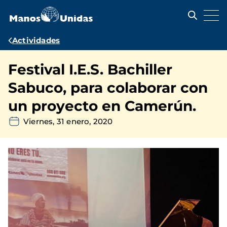
Pasar
al
contenido
principal
Ruta
Actividades
de
Festival I.E.S. Bachiller
navegación
Sabuco, para colaborar con
un proyecto en Camerún.
Viernes, 31 enero, 2020