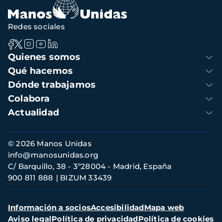
Redes sociales
Navegación
Quienes somos
principal
Qué hacemos
Dónde trabajamos
Colabora
Actualidad
Información
© 2026 Manos Unidas
de
info@manosunidas.org
contacto
C/ Barquillo, 38 - 3º28004 - Madrid, España
900 811 888
BIZUM 33439
Menú
Información a socios
Accesibilidad
Mapa web
secundario
Aviso legal
Política de privacidad
Política de cookies