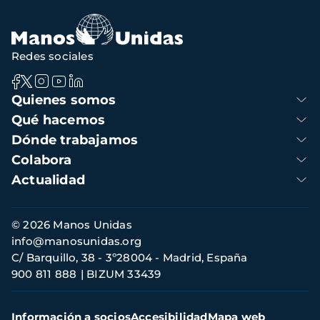
Redes sociales
Navegación
Quienes somos
principal
Qué hacemos
Dónde trabajamos
Colabora
Actualidad
Información
© 2026 Manos Unidas
de
info@manosunidas.org
contacto
C/ Barquillo, 38 - 3º28004 - Madrid, España
900 811 888
BIZUM 33439
Menú
Información a socios
Accesibilidad
Mapa web